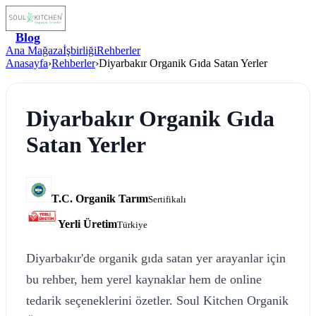
Blog
Ana Mağaza
İşbirliği
Rehberler
Anasayfa
›
Rehberler
›
Diyarbakır Organik Gıda Satan Yerler
Diyarbakır Organik Gıda
Satan Yerler
T.C. Organik Tarım
Sertifikalı
Yerli Üretim
Türkiye
Diyarbakır'de organik gıda satan yer arayanlar için
bu rehber, hem yerel kaynaklar hem de online
tedarik seçeneklerini özetler. Soul Kitchen Organik