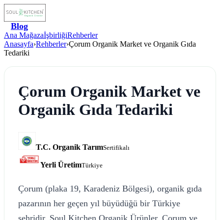
Blog
Ana Mağaza
İşbirliği
Rehberler
Anasayfa
›
Rehberler
›
Çorum Organik Market ve Organik Gıda
Tedariki
Çorum Organik Market ve
Organik Gıda Tedariki
T.C. Organik Tarım
Sertifikalı
Yerli Üretim
Türkiye
Çorum (plaka 19, Karadeniz Bölgesi), organik gıda
pazarının her geçen yıl büyüdüğü bir Türkiye
şehridir. Soul Kitchen Organik Ürünler, Çorum ve