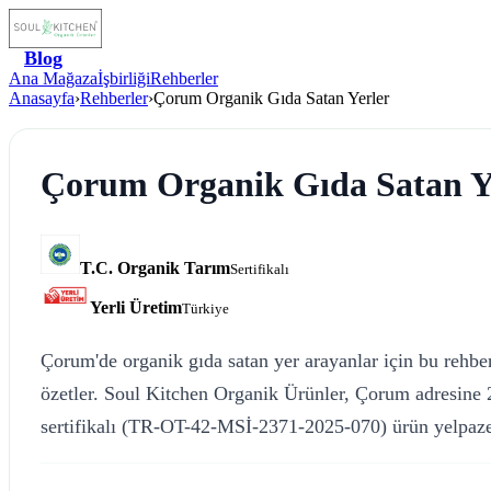
Blog
Ana Mağaza
İşbirliği
Rehberler
Anasayfa
›
Rehberler
›
Çorum Organik Gıda Satan Yerler
Çorum Organik Gıda Satan Y
T.C. Organik Tarım
Sertifikalı
Yerli Üretim
Türkiye
Çorum'de organik gıda satan yer arayanlar için bu rehbe
özetler. Soul Kitchen Organik Ürünler, Çorum adresine 
sertifikalı (TR-OT-42-MSİ-2371-2025-070) ürün yelpaze