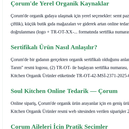
Çorum'de Yerel Organik Kaynaklar
Çorum'de organik gıdaya ulaşmak için yerel seçenekler: semt pazar
çiftlik), küçük butik gıda mağazaları ve giderek artan online teda
doğrulanması (logo + TR-OT-XX-... formatında sertifika numarası
Sertifikalı Ürün Nasıl Anlaşılır?
Çorum'de bir gıdanın gerçekten organik sertifikalı olduğunu anlam
Tarım" resmi logosu, (2) TR-OT- ile başlayan sertifika numarası, 
Kitchen Organik Ürünler etiketinde TR-OT-42-MSİ-2371-2025-070
Soul Kitchen Online Tedarik — Çorum
Online sipariş, Çorum'de organik ürün arayanlar için en geniş ürü
Kitchen Organik Ürünler resmi web sitesinden verilen siparişler 2-
Çorum Aileleri İçin Pratik Seçimler