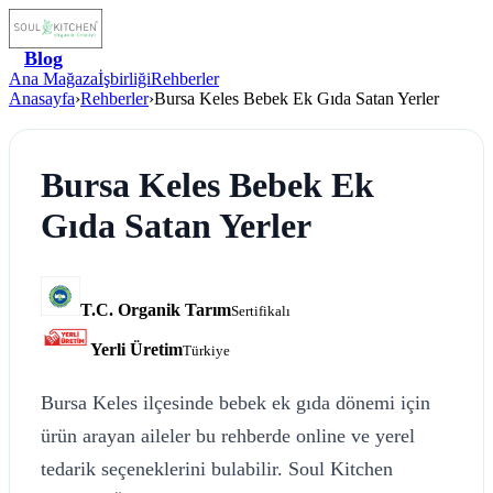
Blog
Ana Mağaza
İşbirliği
Rehberler
Anasayfa
›
Rehberler
›
Bursa Keles Bebek Ek Gıda Satan Yerler
Bursa Keles Bebek Ek
Gıda Satan Yerler
T.C. Organik Tarım
Sertifikalı
Yerli Üretim
Türkiye
Bursa Keles ilçesinde bebek ek gıda dönemi için
ürün arayan aileler bu rehberde online ve yerel
tedarik seçeneklerini bulabilir. Soul Kitchen