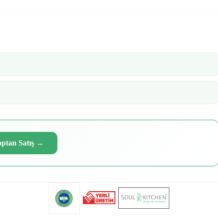
ptan Satış
→