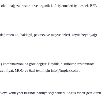
. Lokal mağaza, restoran ve organik kafe işletmeleri için esnek B2B
ş değirmen un, baklagil, pekmez ve meyve özleri, zeytin/zeytinyağı,
iş kombinasyonuna göre değişir. Bayilik, distribütör, restoran/otel
Detaylı fiyat, MOQ ve özel teklif için info@implex.com.tr.
et veya konteyner bazında nakliye seçenekleri. Soğuk zincir gerektiren