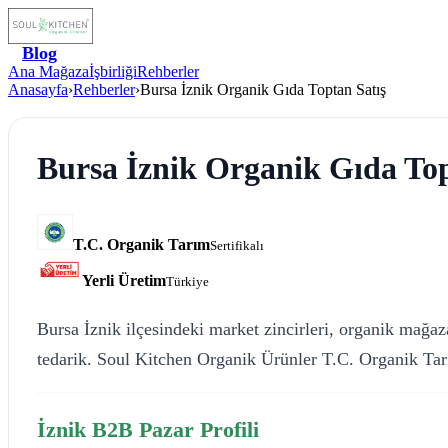
Blog
Ana Mağaza
İşbirliği
Rehberler
Anasayfa
›
Rehberler
›
Bursa İznik Organik Gıda Toptan Satış
Bursa İznik Organik Gıda Top
T.C. Organik Tarım
Sertifikalı
Yerli Üretim
Türkiye
Bursa İznik ilçesindeki market zincirleri, organik mağaza
tedarik. Soul Kitchen Organik Ürünler T.C. Organik Tarı
İznik B2B Pazar Profili