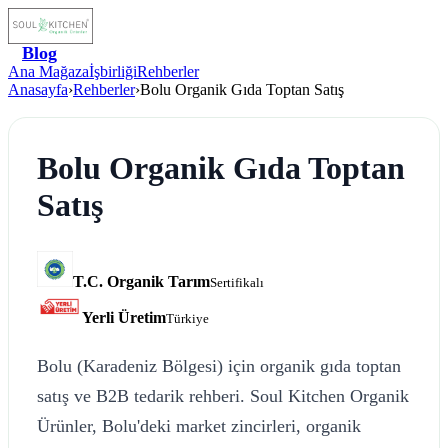
Blog
Ana Mağaza
İşbirliği
Rehberler
Anasayfa
›
Rehberler
›
Bolu Organik Gıda Toptan Satış
Bolu Organik Gıda Toptan
Satış
T.C. Organik Tarım
Sertifikalı
Yerli Üretim
Türkiye
Bolu (Karadeniz Bölgesi) için organik gıda toptan
satış ve B2B tedarik rehberi. Soul Kitchen Organik
Ürünler, Bolu'deki market zincirleri, organik