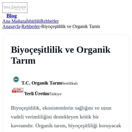
Blog
Ana Mağaza
İşbirliği
Rehberler
Anasayfa
›
Rehberler
›
Biyoçeşitlilik ve Organik Tarım
Biyoçeşitlilik ve Organik
Tarım
T.C. Organik Tarım
Sertifikalı
Yerli Üretim
Türkiye
Biyoçeşitlilik, ekosistemlerin sağlığını ve uzun
vadeli verimliliğini destekleyen kritik bir
kavramdır. Organik tarım, biyoçeşitliliği koruyacak