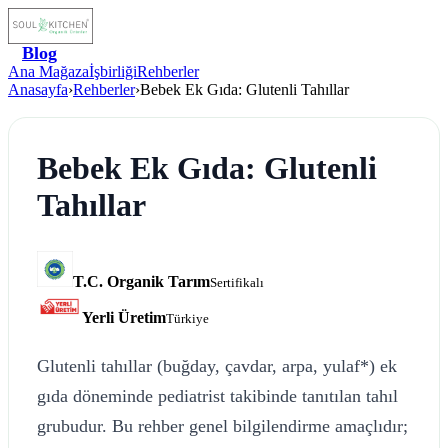
Blog
Ana Mağaza
İşbirliği
Rehberler
Anasayfa
›
Rehberler
›
Bebek Ek Gıda: Glutenli Tahıllar
Bebek Ek Gıda: Glutenli
Tahıllar
T.C. Organik Tarım
Sertifikalı
Yerli Üretim
Türkiye
Glutenli tahıllar (buğday, çavdar, arpa, yulaf*) ek
gıda döneminde pediatrist takibinde tanıtılan tahıl
grubudur. Bu rehber genel bilgilendirme amaçlıdır;