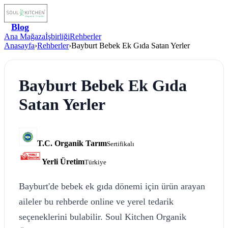
Blog
Ana Mağaza
İşbirliği
Rehberler
Anasayfa
›
Rehberler
›
Bayburt Bebek Ek Gıda Satan Yerler
Bayburt Bebek Ek Gıda
Satan Yerler
T.C. Organik Tarım
Sertifikalı
Yerli Üretim
Türkiye
Bayburt'de bebek ek gıda dönemi için ürün arayan
aileler bu rehberde online ve yerel tedarik
seçeneklerini bulabilir. Soul Kitchen Organik