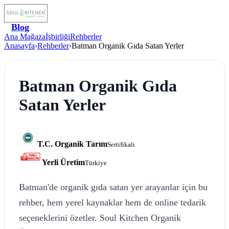
Blog
Ana Mağaza
İşbirliği
Rehberler
Anasayfa
›
Rehberler
›
Batman Organik Gıda Satan Yerler
Batman Organik Gıda
Satan Yerler
T.C. Organik Tarım
Sertifikalı
Yerli Üretim
Türkiye
Batman'de organik gıda satan yer arayanlar için bu
rehber, hem yerel kaynaklar hem de online tedarik
seçeneklerini özetler. Soul Kitchen Organik