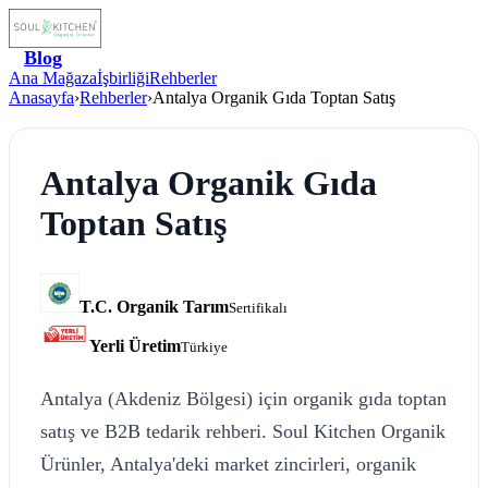
Blog
Ana Mağaza
İşbirliği
Rehberler
Anasayfa
›
Rehberler
›
Antalya Organik Gıda Toptan Satış
Antalya Organik Gıda
Toptan Satış
T.C. Organik Tarım
Sertifikalı
Yerli Üretim
Türkiye
Antalya (Akdeniz Bölgesi) için organik gıda toptan
satış ve B2B tedarik rehberi. Soul Kitchen Organik
Ürünler, Antalya'deki market zincirleri, organik