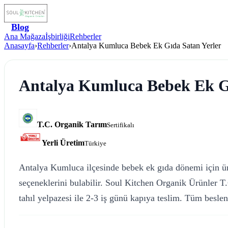
Blog
Ana Mağaza
İşbirliği
Rehberler
Anasayfa
›
Rehberler
›
Antalya Kumluca Bebek Ek Gıda Satan Yerler
Antalya Kumluca Bebek Ek Gı
T.C. Organik Tarım
Sertifikalı
Yerli Üretim
Türkiye
Antalya Kumluca ilçesinde bebek ek gıda dönemi için ürü
seçeneklerini bulabilir. Soul Kitchen Organik Ürünler T
tahıl yelpazesi ile 2-3 iş günü kapıya teslim. Tüm beslenm