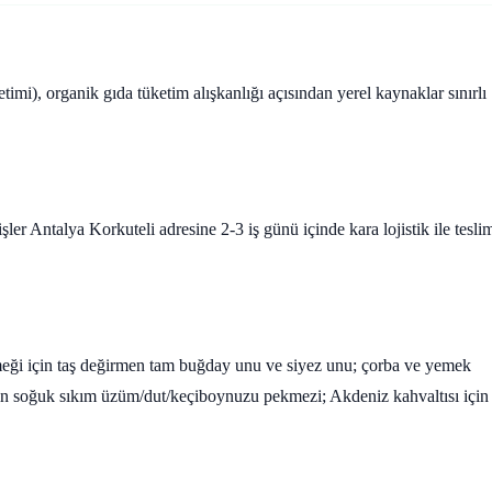
etimi), organik gıda tüketim alışkanlığı açısından yerel kaynaklar sınırlı
er Antalya Korkuteli adresine 2-3 iş günü içinde kara lojistik ile tesli
kmeği için taş değirmen tam buğday unu ve siyez unu; çorba ve yemek
çin soğuk sıkım üzüm/dut/keçiboynuzu pekmezi; Akdeniz kahvaltısı için