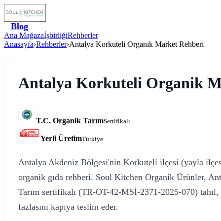
Blog
Ana Mağaza
İşbirliği
Rehberler
Anasayfa
›
Rehberler
›
Antalya Korkuteli Organik Market Rehberi
Antalya Korkuteli Organik M
T.C. Organik Tarım
Sertifikalı
Yerli Üretim
Türkiye
Antalya Akdeniz Bölgesi'nin Korkuteli ilçesi (yayla ilçe
organik gıda rehberi. Soul Kitchen Organik Ürünler, Ant
Tarım sertifikalı (TR-OT-42-MSİ-2371-2025-070) tahıl, 
fazlasını kapıya teslim eder.