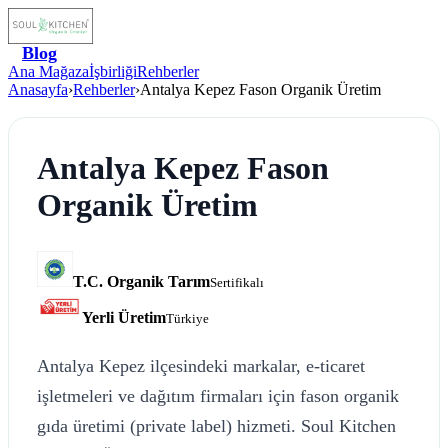
Blog
Ana Mağaza
İşbirliği
Rehberler
Anasayfa
›
Rehberler
›
Antalya Kepez Fason Organik Üretim
Antalya Kepez Fason
Organik Üretim
T.C. Organik Tarım
Sertifikalı
Yerli Üretim
Türkiye
Antalya Kepez ilçesindeki markalar, e-ticaret
işletmeleri ve dağıtım firmaları için fason organik
gıda üretimi (private label) hizmeti. Soul Kitchen