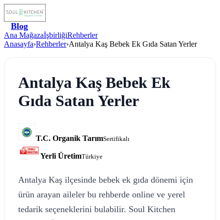
Blog
Ana Mağaza
İşbirliği
Rehberler
Anasayfa
›
Rehberler
›
Antalya Kaş Bebek Ek Gıda Satan Yerler
Antalya Kaş Bebek Ek
Gıda Satan Yerler
T.C. Organik Tarım
Sertifikalı
Yerli Üretim
Türkiye
Antalya Kaş ilçesinde bebek ek gıda dönemi için
ürün arayan aileler bu rehberde online ve yerel
tedarik seçeneklerini bulabilir. Soul Kitchen