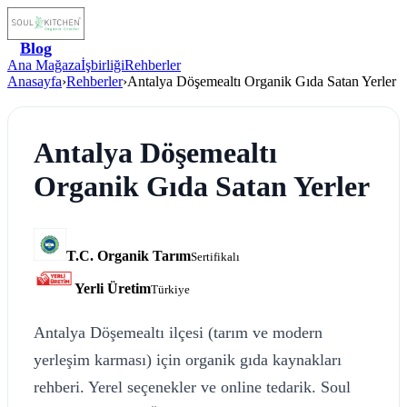
Blog
Ana Mağaza
İşbirliği
Rehberler
Anasayfa
›
Rehberler
›
Antalya Döşemealtı Organik Gıda Satan Yerler
Antalya Döşemealtı
Organik Gıda Satan Yerler
T.C. Organik Tarım
Sertifikalı
Yerli Üretim
Türkiye
Antalya Döşemealtı ilçesi (tarım ve modern
yerleşim karması) için organik gıda kaynakları
rehberi. Yerel seçenekler ve online tedarik. Soul