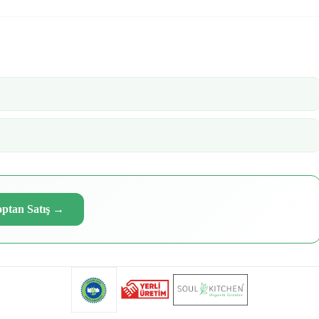
ptan Satış
→