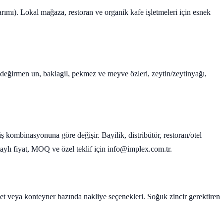
arımı). Lokal mağaza, restoran ve organik kafe işletmeleri için esnek
ş değirmen un, baklagil, pekmez ve meyve özleri, zeytin/zeytinyağı,
iş kombinasyonuna göre değişir. Bayilik, distribütör, restoran/otel
Detaylı fiyat, MOQ ve özel teklif için info@implex.com.tr.
alet veya konteyner bazında nakliye seçenekleri. Soğuk zincir gerektiren