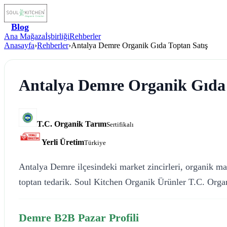
Blog
Ana Mağaza
İşbirliği
Rehberler
Anasayfa
›
Rehberler
›
Antalya Demre Organik Gıda Toptan Satış
Antalya Demre Organik Gıda 
T.C. Organik Tarım
Sertifikalı
Yerli Üretim
Türkiye
Antalya Demre ilçesindeki market zincirleri, organik mağ
toptan tedarik. Soul Kitchen Organik Ürünler T.C. Organ
Demre B2B Pazar Profili