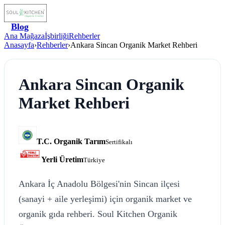
Blog
Ana Mağaza
İşbirliği
Rehberler
Anasayfa
›
Rehberler
›
Ankara Sincan Organik Market Rehberi
Ankara Sincan Organik
Market Rehberi
T.C. Organik Tarım
Sertifikalı
Yerli Üretim
Türkiye
Ankara İç Anadolu Bölgesi'nin Sincan ilçesi
(sanayi + aile yerleşimi) için organik market ve
organik gıda rehberi. Soul Kitchen Organik