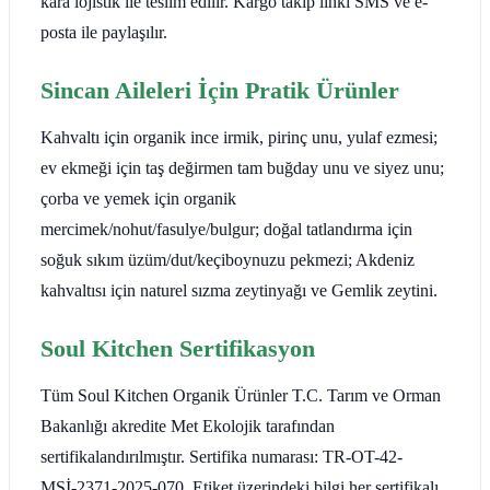
kara lojistik ile teslim edilir. Kargo takip linki SMS ve e-
posta ile paylaşılır.
Sincan Aileleri İçin Pratik Ürünler
Kahvaltı için organik ince irmik, pirinç unu, yulaf ezmesi;
ev ekmeği için taş değirmen tam buğday unu ve siyez unu;
çorba ve yemek için organik
mercimek/nohut/fasulye/bulgur; doğal tatlandırma için
soğuk sıkım üzüm/dut/keçiboynuzu pekmezi; Akdeniz
kahvaltısı için naturel sızma zeytinyağı ve Gemlik zeytini.
Soul Kitchen Sertifikasyon
Tüm Soul Kitchen Organik Ürünler T.C. Tarım ve Orman
Bakanlığı akredite Met Ekolojik tarafından
sertifikalandırılmıştır. Sertifika numarası: TR-OT-42-
MSİ-2371-2025-070. Etiket üzerindeki bilgi her sertifikalı