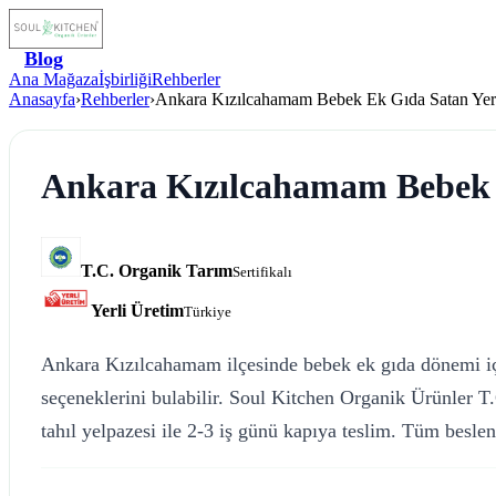
Blog
Ana Mağaza
İşbirliği
Rehberler
Anasayfa
›
Rehberler
›
Ankara Kızılcahamam Bebek Ek Gıda Satan Yer
Ankara Kızılcahamam Bebek 
T.C. Organik Tarım
Sertifikalı
Yerli Üretim
Türkiye
Ankara Kızılcahamam ilçesinde bebek ek gıda dönemi için
seçeneklerini bulabilir. Soul Kitchen Organik Ürünler T
tahıl yelpazesi ile 2-3 iş günü kapıya teslim. Tüm beslenm