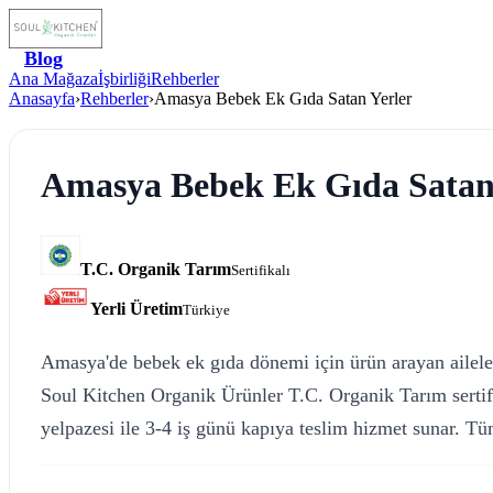
Blog
Ana Mağaza
İşbirliği
Rehberler
Anasayfa
›
Rehberler
›
Amasya Bebek Ek Gıda Satan Yerler
Amasya Bebek Ek Gıda Satan
T.C. Organik Tarım
Sertifikalı
Yerli Üretim
Türkiye
Amasya'de bebek ek gıda dönemi için ürün arayan aileler 
Soul Kitchen Organik Ürünler T.C. Organik Tarım sertifi
yelpazesi ile 3-4 iş günü kapıya teslim hizmet sunar. Tüm