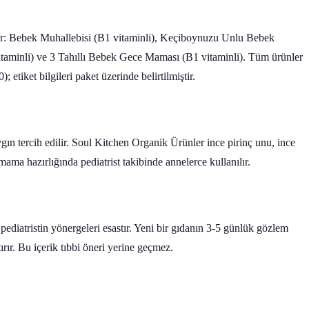
ar: Bebek Muhallebisi (B1 vitaminli), Keçiboynuzu Unlu Bebek
itaminli) ve 3 Tahıllı Bebek Gece Maması (B1 vitaminli). Tüm ürünler
tiket bilgileri paket üzerinde belirtilmiştir.
ın tercih edilir. Soul Kitchen Organik Ürünler ince pirinç unu, ince
mama hazırlığında pediatrist takibinde annelerce kullanılır.
pediatristin yönergeleri esastır. Yeni bir gıdanın 3-5 günlük gözlem
tırır. Bu içerik tıbbi öneri yerine geçmez.