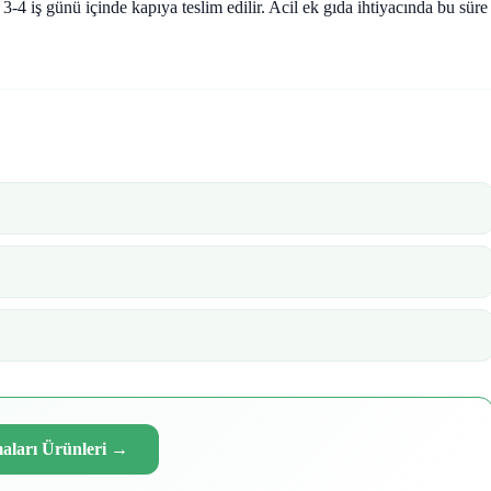
-4 iş günü içinde kapıya teslim edilir. Acil ek gıda ihtiyacında bu süre
ları Ürünleri
→