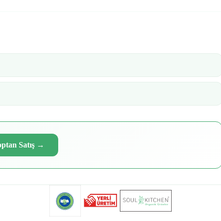
ptan Satış
→