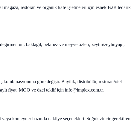
kal mağaza, restoran ve organik kafe işletmeleri için esnek B2B tedarik
ş değirmen un, baklagil, pekmez ve meyve özleri, zeytin/zeytinyağı,
iş kombinasyonuna göre değişir. Bayilik, distribütör, restoran/otel
Detaylı fiyat, MOQ ve özel teklif için info@implex.com.tr.
let veya konteyner bazında nakliye seçenekleri. Soğuk zincir gerektiren