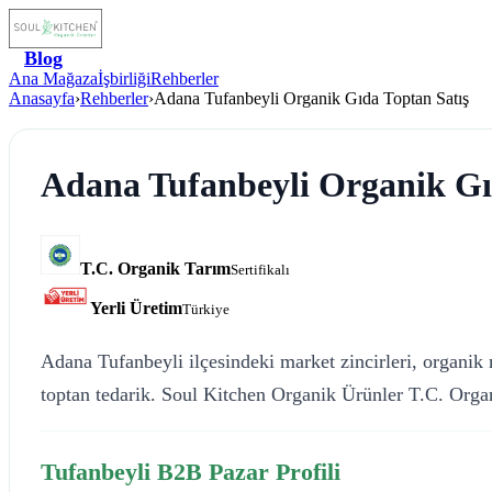
Blog
Ana Mağaza
İşbirliği
Rehberler
Anasayfa
›
Rehberler
›
Adana Tufanbeyli Organik Gıda Toptan Satış
Adana Tufanbeyli Organik Gı
T.C. Organik Tarım
Sertifikalı
Yerli Üretim
Türkiye
Adana Tufanbeyli ilçesindeki market zincirleri, organik m
toptan tedarik. Soul Kitchen Organik Ürünler T.C. Organ
Tufanbeyli B2B Pazar Profili