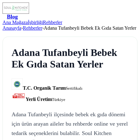
Blog
Ana Mağaza
İşbirliği
Rehberler
Anasayfa
›
Rehberler
›
Adana Tufanbeyli Bebek Ek Gıda Satan Yerler
Adana Tufanbeyli Bebek
Ek Gıda Satan Yerler
T.C. Organik Tarım
Sertifikalı
Yerli Üretim
Türkiye
Adana Tufanbeyli ilçesinde bebek ek gıda dönemi
için ürün arayan aileler bu rehberde online ve yerel
tedarik seçeneklerini bulabilir. Soul Kitchen