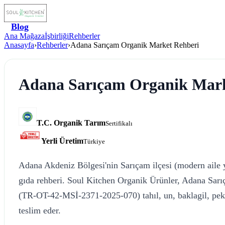
Blog
Ana Mağaza
İşbirliği
Rehberler
Anasayfa
›
Rehberler
›
Adana Sarıçam Organik Market Rehberi
Adana Sarıçam Organik Mark
T.C. Organik Tarım
Sertifikalı
Yerli Üretim
Türkiye
Adana Akdeniz Bölgesi'nin Sarıçam ilçesi (modern aile y
gıda rehberi. Soul Kitchen Organik Ürünler, Adana Sarıç
(TR-OT-42-MSİ-2371-2025-070) tahıl, un, baklagil, pek
teslim eder.