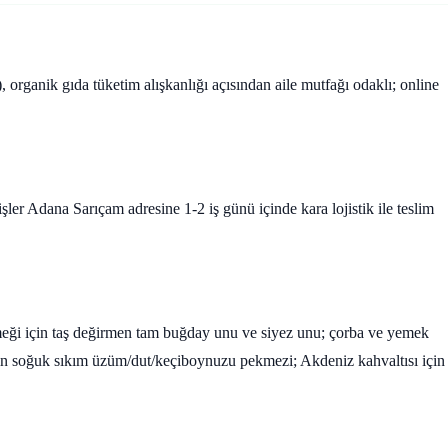
 organik gıda tüketim alışkanlığı açısından aile mutfağı odaklı; online
er Adana Sarıçam adresine 1-2 iş günü içinde kara lojistik ile teslim
kmeği için taş değirmen tam buğday unu ve siyez unu; çorba ve yemek
çin soğuk sıkım üzüm/dut/keçiboynuzu pekmezi; Akdeniz kahvaltısı için