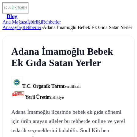
Blog
Ana Mağaza
İşbirliği
Rehberler
Anasayfa
›
Rehberler
›
Adana İmamoğlu Bebek Ek Gıda Satan Yerler
Adana İmamoğlu Bebek
Ek Gıda Satan Yerler
T.C. Organik Tarım
Sertifikalı
Yerli Üretim
Türkiye
Adana İmamoğlu ilçesinde bebek ek gıda dönemi
için ürün arayan aileler bu rehberde online ve yerel
tedarik seçeneklerini bulabilir. Soul Kitchen