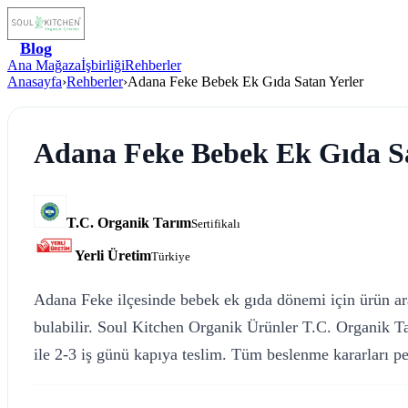
Blog
Ana Mağaza
İşbirliği
Rehberler
Anasayfa
›
Rehberler
›
Adana Feke Bebek Ek Gıda Satan Yerler
Adana Feke Bebek Ek Gıda Sa
T.C. Organik Tarım
Sertifikalı
Yerli Üretim
Türkiye
Adana Feke ilçesinde bebek ek gıda dönemi için ürün ara
bulabilir. Soul Kitchen Organik Ürünler T.C. Organik Tar
ile 2-3 iş günü kapıya teslim. Tüm beslenme kararları pedi