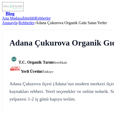
Blog
Ana Mağaza
İşbirliği
Rehberler
Anasayfa
›
Rehberler
›
Adana Çukurova Organik Gıda Satan Yerler
Adana Çukurova Organik Gıd
T.C. Organik Tarım
Sertifikalı
Yerli Üretim
Türkiye
Adana Çukurova ilçesi (Adana’nın modern merkezi ilçesi,
kaynakları rehberi. Yerel seçenekler ve online tedarik. 
yelpazesi 1-2 iş günü kapıya teslim.