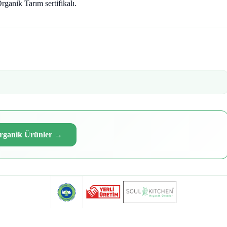
ganik Tarım sertifikalı.
Organik Ürünler
→