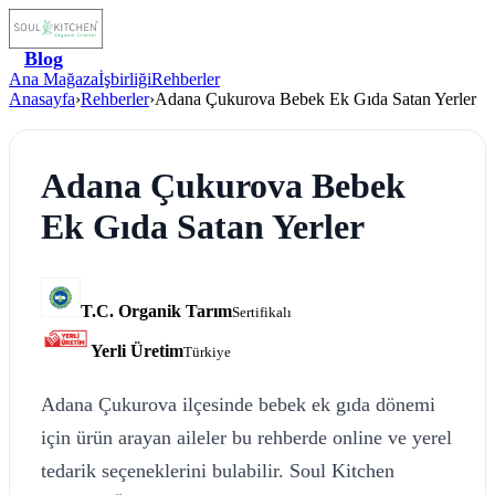
Blog
Ana Mağaza
İşbirliği
Rehberler
Anasayfa
›
Rehberler
›
Adana Çukurova Bebek Ek Gıda Satan Yerler
Adana Çukurova Bebek
Ek Gıda Satan Yerler
T.C. Organik Tarım
Sertifikalı
Yerli Üretim
Türkiye
Adana Çukurova ilçesinde bebek ek gıda dönemi
için ürün arayan aileler bu rehberde online ve yerel
tedarik seçeneklerini bulabilir. Soul Kitchen